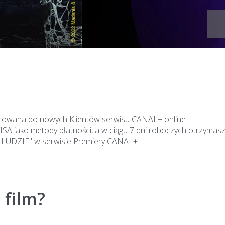
ierowana do nowych Klientów serwisu CANAL+ online
ISA jako metody płatności, a w ciągu 7 dni roboczych otrzymas
I LUDZIE" w serwisie Premiery CANAL+
 film?