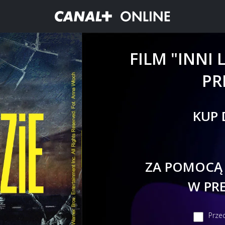
FILM "INNI
PR
KUP 
C
ZA POMOCĄ
W PR
Prze