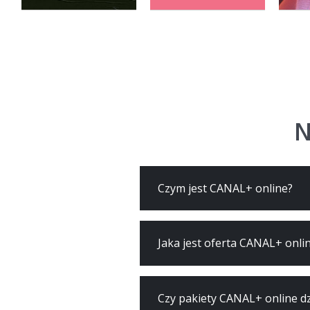
N
Czym jest CANAL+ online?
Jaka jest oferta CANAL+ onli
Czy pakiety CANAL+ online dz