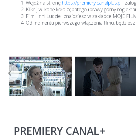
Wejdź na stronę
https://premiery.canalplus.pl
i zalo
Kliknij w ikonę koła zębatego (prawy górny róg ek
Film "Inni Ludzie" znajdziesz w zakładce MOJE FI
Od momentu pierwszego włączenia filmu, będziesz 
‹
PREMIERY CANAL+