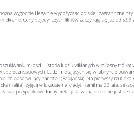
na wygodnie i legalnie wypożyczać polskie i zagraniczne hity fi
 ekranie. Ceny pojedynczych filmów zaczynają się już od 5.99 z
szukiwaniu miłości. Historia ludzi uwikłanych w miłosny trójkąt
 społecznościowych. Ludzi miotających się w labiryncie bulwaró
ch obserwujący narrator (Fabijański). Na pierwszy rzut oka Ka
a (Kalita), żyjącą w luksusie na kredyt. Kamil ma 32 lata, seks
i łapiąc przypadkowe fuchy. Relacja z Iwoną pozornie jest bez z