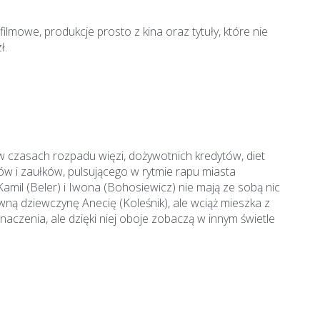
lmowe, produkcje prosto z kina oraz tytuły, które nie
ł.
 w czasach rozpadu więzi, dożywotnich kredytów, diet
w i zaułków, pulsującego w rytmie rapu miasta
mil (Beler) i Iwona (Bohosiewicz) nie mają ze sobą nic
owną dziewczynę Anecię (Koleśnik), ale wciąż mieszka z
naczenia, ale dzięki niej oboje zobaczą w innym świetle