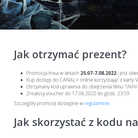
Jak otrzymać prezent?
Promocja trwa w dniach
25.07-7.08.2022
i jest sk
Kup dostęp do CANAL+ online korzystając z karty V
Otrzymany kod uprawnia do obejrzenia filmu "INN
Zrealizuj voucher do 17.08.2022 do godz. 23:59
Szczegóły promocji dostępne w
regulaminie.
Jak skorzystać z kodu na