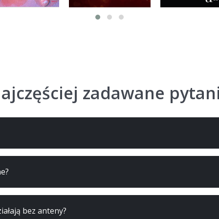
ajczęściej zadawane pytan
ne?
iałają bez anteny?