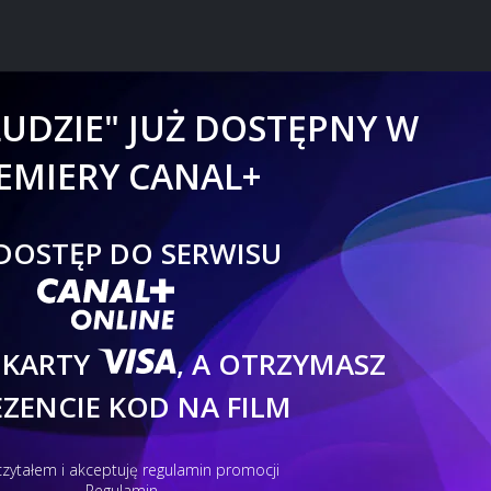
 LUDZIE" JUŻ DOSTĘPNY W
EMIERY CANAL+
DOSTĘP DO SERWISU
ANAL+ ONLINE
VISA
 KARTY
, A OTRZYMASZ
EZENCIE KOD NA FILM
czytałem i akceptuję regulamin promocji
Regulamin