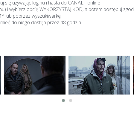
guj się używając loginu i hasła do CANAL+ online
ranu) i wybierz opcję WYKORZYSTAJ KOD, a potem postępuj zgodn
LMY lub poprzez wyszukiwarkę
mieć do niego dostęp przez 48 godzin.