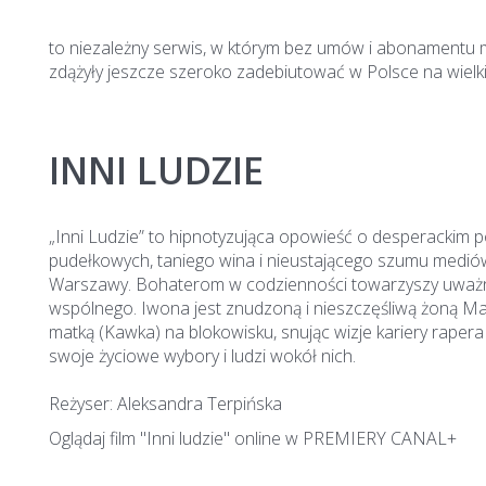
to niezależny serwis, w którym bez umów i abonamentu moż
zdążyły jeszcze szeroko zadebiutować w Polsce na wielkim
INNI LUDZIE
„Inni Ludzie” to hipnotyzująca opowieść o desperackim po
pudełkowych, taniego wina i nieustającego szumu mediów
Warszawy. Bohaterom w codzienności towarzyszy uważnie i
wspólnego. Iwona jest znudzoną i nieszczęśliwą żoną Maćk
matką (Kawka) na blokowisku, snując wizje kariery rapera 
swoje życiowe wybory i ludzi wokół nich.
Reżyser: Aleksandra Terpińska
Oglądaj film "Inni ludzie" online w PREMIERY CANAL+