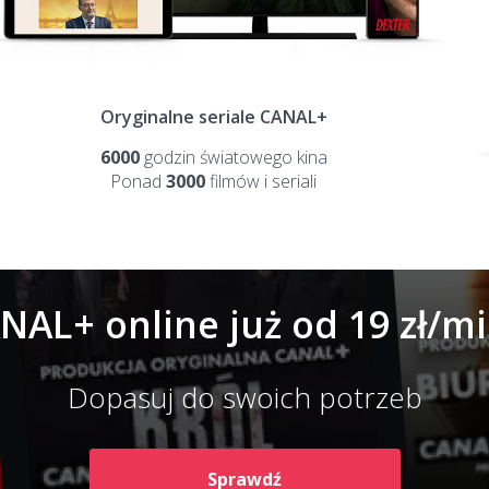
Oryginalne seriale CANAL+
6000
godzin światowego kina
Ponad
3000
filmów i seriali
NAL+ online już od 19 zł/mi
Dopasuj do swoich potrzeb
Sprawdź